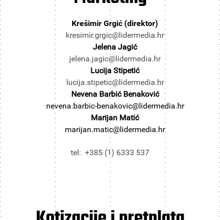
Krešimir Grgić (direktor)
kresimir.grgic@lidermedia.hr
Jelena Jagić
jelena.jagic@lidermedia.hr
Lucija Stipetić
lucija.stipetic@lidermedia.hr
Nevena Barbić Benaković
nevena.barbic-benakovic@lidermedia.hr
Marijan Matić
marijan.matic@lidermedia.hr
tel: +385 (1) 6333 537
Kotizacije i pretplata