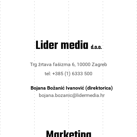
Lider media
d.o.o.
Trg žrtava fašizma 6, 10000 Zagreb
tel: +385 (1) 6333 500
Bojana Božanić Ivanović (direktorica)
bojana.bozanic@lidermedia.hr
Marketing