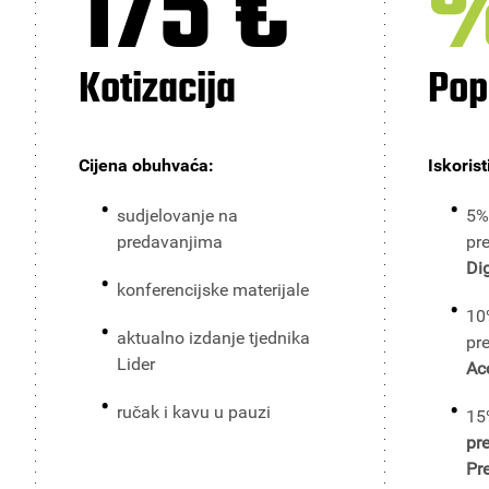
175 €
Kotizacija
Pop
Cijena obuhvaća:
Iskorist
sudjelovanje na
5%
predavanjima
pr
Di
konferencijske materijale
10
aktualno izdanje tjednika
pr
Lider
Ac
ručak i kavu u pauzi
15
pr
Pr