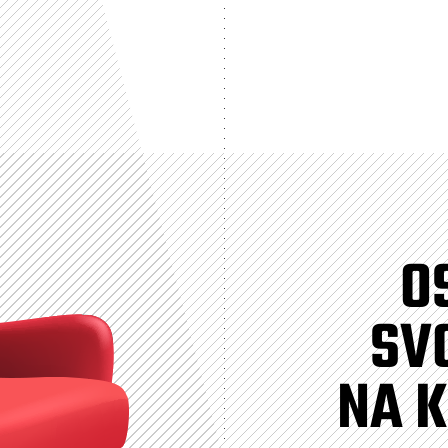
O
SV
NA K