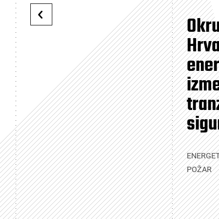
Okru
Hrv
ener
izme
tranz
sigu
ENERGET
POŽAR