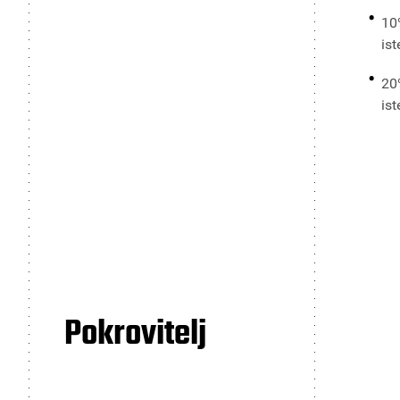
10
ist
20%
ist
Pokrovitelj