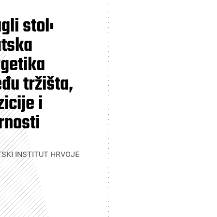
gli stol:
atska
getika
đu tržišta,
icije i
rnosti
SKI INSTITUT HRVOJE