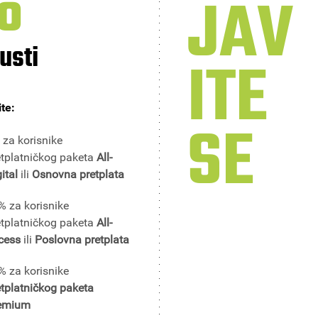
%
JAV
usti
ITE
ite:
SE
 za korisnike
etplatničkog paketa
All-
gital
ili
Osnovna pretplata
% za korisnike
etplatničkog paketa
All-
cess
ili
Poslovna pretplata
% za korisnike
etplatničkog paketa
emium