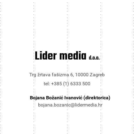
Lider media
d.o.o.
Trg žrtava fašizma 6, 10000 Zagreb
tel: +385 (1) 6333 500
Bojana Božanić Ivanović (direktorica)
bojana.bozanic@lidermedia.hr