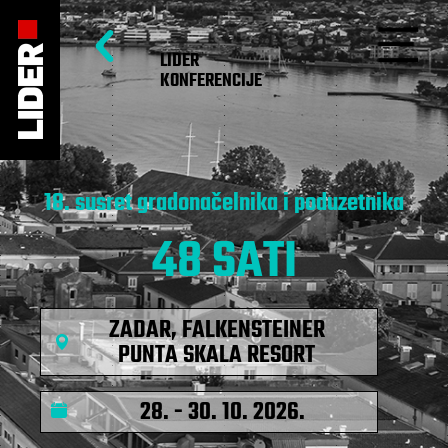
LIDER
KONFERENCIJE
18. susret gradonačelnika i poduzetnika
48 SATI
ZADAR, FALKENSTEINER
PUNTA SKALA RESORT
28. - 30. 10. 2026.