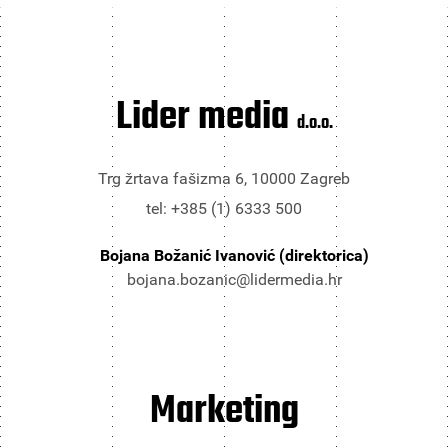
Lider media
d.o.o.
Trg žrtava fašizma 6, 10000 Zagreb
tel: +385 (1) 6333 500
Bojana Božanić Ivanović (direktorica)
bojana.bozanic@lidermedia.hr
Marketing