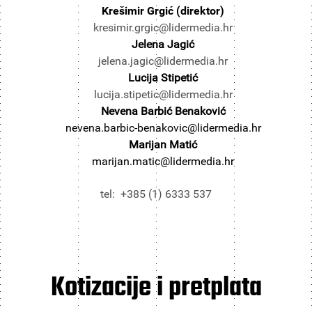
Krešimir Grgić (direktor)
kresimir.grgic@lidermedia.hr
Jelena Jagić
jelena.jagic@lidermedia.hr
Lucija Stipetić
lucija.stipetic@lidermedia.hr
Nevena Barbić Benaković
nevena.barbic-benakovic@lidermedia.hr
Marijan Matić
marijan.matic@lidermedia.hr
tel: +385 (1) 6333 537
Kotizacije i pretplata