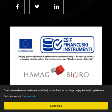
Ove internetske stranice koriste kolačiće (tzv. cookies) za pružanje boljeg korisničkog iskustva i
funkcionalnosti.
Saznajte više
© Lider media, 2017.
Slažem se