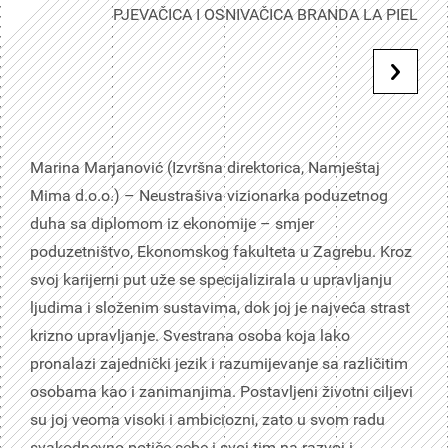
PJEVAČICA I OSNIVAČICA BRANDA LA PIEL
Marina Marjanović (Izvršna direktorica, Namještaj
Mima d.o.o.) – Neustrašiva vizionarka poduzetnog
duha sa diplomom iz ekonomije – smjer
poduzetništvo, Ekonomskog fakulteta u Zagrebu. Kroz
svoj karijerni put uže se specijalizirala u upravljanju
ljudima i složenim sustavima, dok joj je najveća strast
krizno upravljanje. Svestrana osoba koja lako
pronalazi zajednički jezik i razumijevanje sa različitim
osobama kao i zanimanjima. Postavljeni životni ciljevi
su joj veoma visoki i ambiciozni, zato u svom radu
svakodnevno potiče sebe i svoj tim na razvoj i