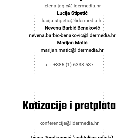
jelena.jagic@lidermedia.hr
Lucija Stipetić
lucija.stipetic@lidermedia.hr
Nevena Barbić Benaković
nevena.barbic-benakovic@lidermedia.hr
Marijan Matić
marijan.matic@lidermedia.hr
tel: +385 (1) 6333 537
Kotizacije i pretplata
konferencije@lidermedia.hr
Ivana Tomljanović (voditeljica odjela)