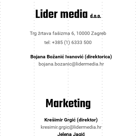
Lider media
d.o.o.
Trg žrtava fašizma 6, 10000 Zagreb
tel: +385 (1) 6333 500
Bojana Božanić Ivanović (direktorica)
bojana.bozanic@lidermedia.hr
Marketing
Krešimir Grgić (direktor)
kresimir.grgic@lidermedia.hr
Jelena Jagić