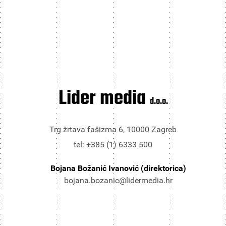
Lider media
d.o.o.
Trg žrtava fašizma 6, 10000 Zagreb
tel: +385 (1) 6333 500
Bojana Božanić Ivanović (direktorica)
bojana.bozanic@lidermedia.hr