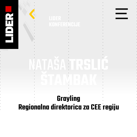
LIDER
KONFERENCIJE
NATAŠA
TRSLIĆ
ŠTAMBAK
Grayling
Regionalna direktorica za CEE regiju