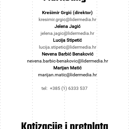
Krešimir Grgić (direktor)
kresimir.grgic@lidermedia.hr
Jelena Jagić
jelena.jagic@lidermedia.hr
Lucija Stipetić
lucija.stipetic@lidermedia.hr
Nevena Barbić Benaković
nevena.barbic-benakovic@lidermedia.hr
Marijan Matić
marijan.matic@lidermedia.hr
tel: +385 (1) 6333 537
Kotizacije i pretplata