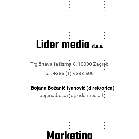
Lider media
d.o.o.
Trg žrtava fašizma 6, 10000 Zagreb
tel: +385 (1) 6333 500
Bojana Božanić Ivanović (direktorica)
bojana.bozanic@lidermedia.hr
Marketing