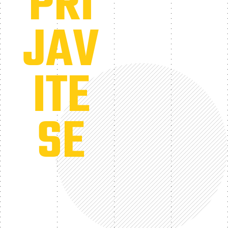
PRI
JAV
ITE
SE