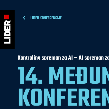
LIDER KONFERENCIJE
Kontroling spreman za AI – AI spreman za
14. MEĐ
KONFEREN