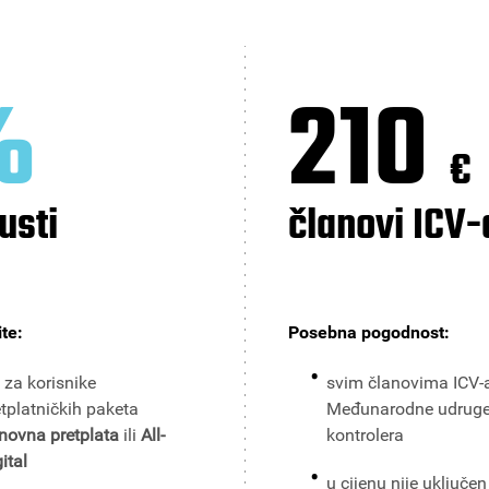
%
210
€
usti
članovi ICV-
ite:
Posebna pogodnost:
 za korisnike
svim članovima ICV-
etplatničkih paketa
Međunarodne udrug
novna pretplata
ili
All-
kontrolera
ital
u cijenu nije uključe