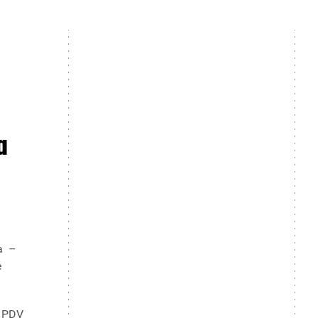
a
a –
e
n PDV