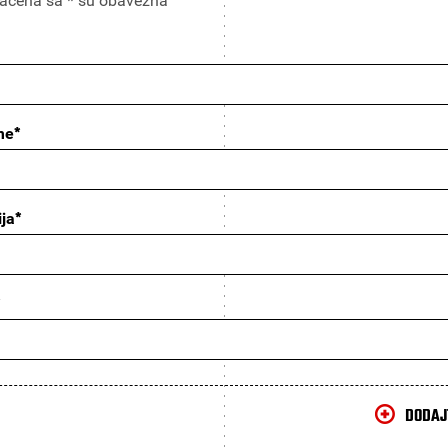
načena sa * su obavezna
*
me
*
ja
*