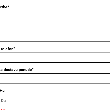
*
vrtke
*
 telefon
*
za dostavu ponude
V-a
Da