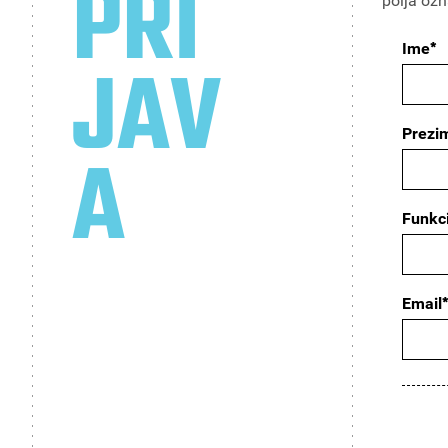
PRI
polja oz
*
Ime
JAV
Prezi
A
Funkci
Email