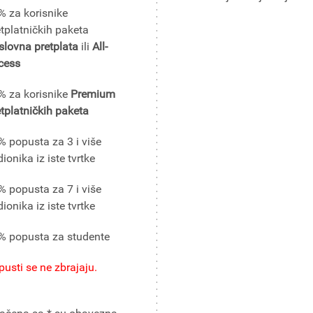
% za korisnike
etplatničkih paketa
slovna pretplata
ili
All-
cess
% za korisnike
Premium
etplatničkih paketa
% popusta za 3 i više
ionika iz iste tvrtke
% popusta za 7 i više
ionika iz iste tvrtke
% popusta za studente
usti se ne zbrajaju.