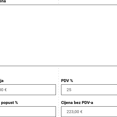
ena
ja
PDV %
 popust %
Cijena bez PDV-a