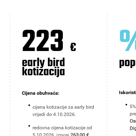
223
€
early bird
pop
kotizacija
Iskorist
Cijena obuhvaća:
5%
cijena kotizacije za early bird
pr
vrijedi do 4.10.2026.
Os
redovna cijena kotizacije od
Dig
5.10.2026. iznosi
263,00 €