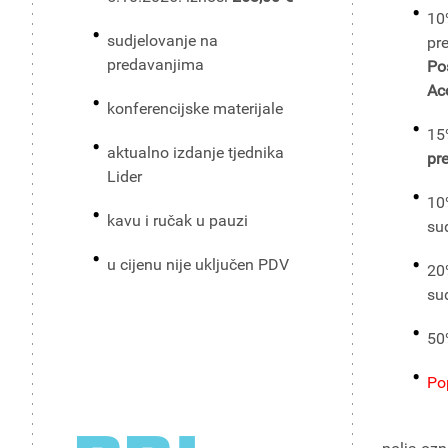
10
sudjelovanje na
pr
predavanjima
Po
Ac
konferencijske materijale
15
aktualno izdanje tjednika
pr
Lider
10
kavu i ručak u pauzi
sud
u cijenu nije uključen PDV
20
sud
50
Pop