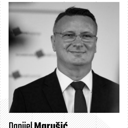
Danijel
Marušić