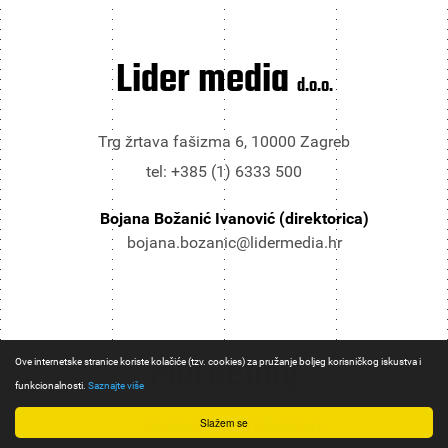
Lider media
d.o.o.
Trg žrtava fašizma 6, 10000 Zagreb
tel: +385 (1) 6333 500
Bojana Božanić Ivanović (direktorica)
bojana.bozanic@lidermedia.hr
Marketing
Ove internetske stranice koriste kolačiće (tzv. cookies) za pružanje boljeg korisničkog iskustva i
funkcionalnosti.
Saznajte više
Slažem se
Krešimir Grgić (direktor)