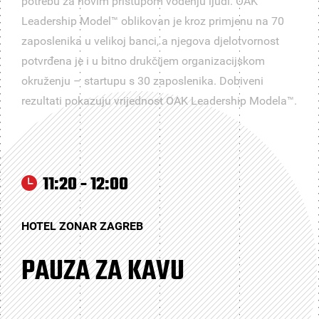
potrebu za novim pristupom vođenju ljudi. OAK
Leadership Model™ oblikovan je kroz primjenu na 70
zaposlenika u velikoj banci, a njegova djelotvornost
potvrđena je i u bitno drukčijem organizacijskom
okruženju – startupu s 30 zaposlenika. Dobiveni
rezultati pokazuju vrijednost OAK Leadership Modela™.
11:20 - 12:00
HOTEL ZONAR ZAGREB
PAUZA ZA KAVU