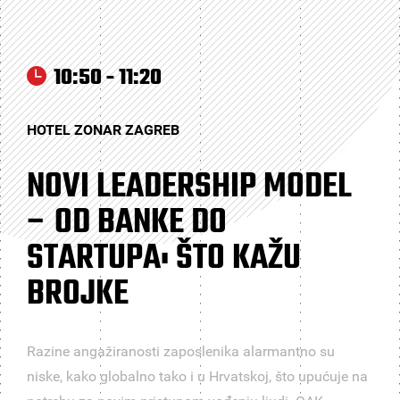
10:50 - 11:20
HOTEL ZONAR ZAGREB
NOVI LEADERSHIP MODEL
– OD BANKE DO
STARTUPA: ŠTO KAŽU
BROJKE
Razine angažiranosti zaposlenika alarmantno su
niske, kako globalno tako i u Hrvatskoj, što upućuje na