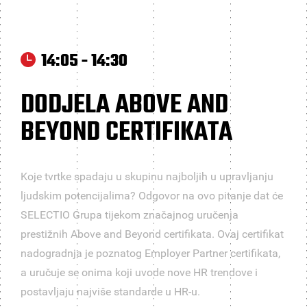
14:05 - 14:30
DODJELA ABOVE AND
BEYOND CERTIFIKATA
Koje tvrtke spadaju u skupinu najboljih u upravljanju
ljudskim potencijalima? Odgovor na ovo pitanje dat će
SELECTIO Grupa tijekom značajnog uručenja
prestižnih Above and Beyond certifikata. Ovaj certifikat
nadogradnja je poznatog Employer Partner certifikata,
a uručuje se onima koji uvode nove HR trendove i
postavljaju najviše standarde u HR-u.