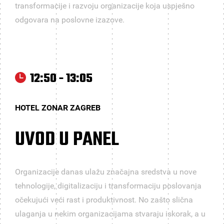
transformacije i razvoju organizacije koja uspješno
odgovara na poslovne izazove.
12:50 - 13:05
HOTEL ZONAR ZAGREB
UVOD U PANEL
Organizacije danas ulažu značajna sredstva u nove
tehnologije, digitalizaciju i transformaciju poslovanja
očekujući veći rast i produktivnost. No zašto slična
ulaganja u nekim organizacijama stvaraju iskorak, a u