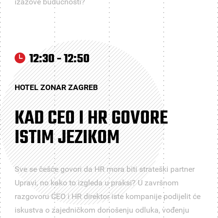
izazove budućnosti?
12:30 - 12:50
HOTEL ZONAR ZAGREB
KAD CEO I HR GOVORE
ISTIM JEZIKOM
Sve se češće govori da HR mora biti strateški partner
Upravi, no kako to izgleda u praksi? U završnom
razgovoru CEO i HR direktor iste kompanije podijelit će
iskustva o zajedničkom donošenju odluka, vođenju