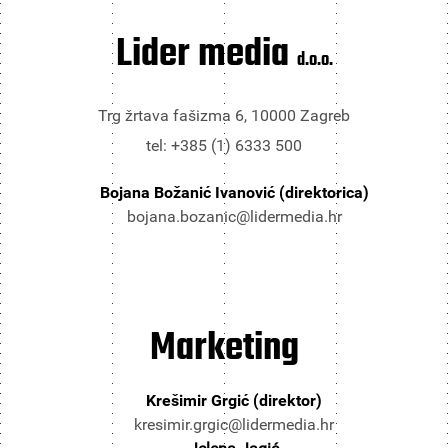
Lider media
d.o.o.
Trg žrtava fašizma 6, 10000 Zagreb
tel: +385 (1) 6333 500
Bojana Božanić Ivanović (direktorica)
bojana.bozanic@lidermedia.hr
Marketing
Krešimir Grgić (direktor)
kresimir.grgic@lidermedia.hr