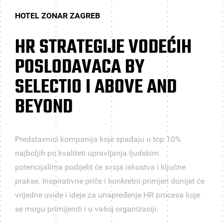
HOTEL ZONAR ZAGREB
HR STRATEGIJE VODEĆIH
POSLODAVACA BY
SELECTIO I ABOVE AND
BEYOND
Predstavnici kompanija koje spadaju u top 10%
najboljih po kvaliteti upravljanja ljudskim
potencijalima podijelit će svoja iskustva i ključne
prakse. Inspirativne priče i konkretni primjeri donijet će
vrijedne uvide i ideje za unapređenje HR procesa koje
se mogu primijeniti i u vašoj organizaciji.