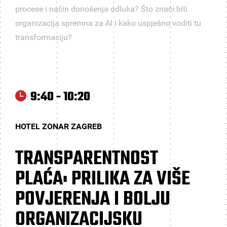
procese i način donošenja odluka? Što znači biti
organizacija spremna za AI i kako uspješno voditi tu
transformaciju?
9:40 - 10:20
HOTEL ZONAR ZAGREB
TRANSPARENTNOST
PLAĆA: PRILIKA ZA VIŠE
POVJERENJA I BOLJU
ORGANIZACIJSKU