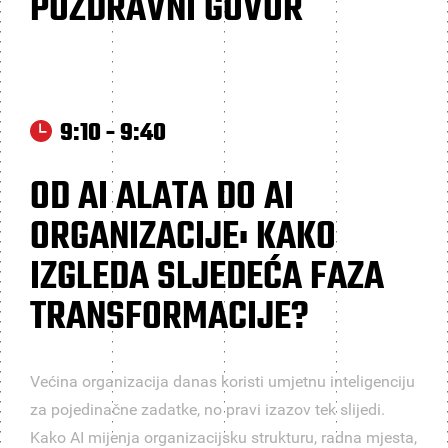
POZDRAVNI GOVOR
9:10 - 9:40
OD AI ALATA DO AI
ORGANIZACIJE: KAKO
IZGLEDA SLJEDEĆA FAZA
TRANSFORMACIJE?
Većina organizacija danas koristi umjetnu inteligenciju
za pojedinačne zadatke, no pravi izazov tek slijedi.
Kako AI mijenja organizacijsku strukturu, radna mjesta,