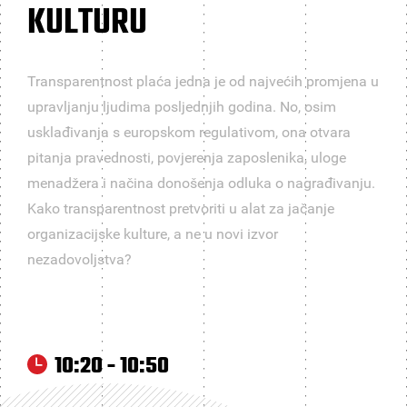
KULTURU
Transparentnost plaća jedna je od najvećih promjena u
upravljanju ljudima posljednjih godina. No, osim
usklađivanja s europskom regulativom, ona otvara
pitanja pravednosti, povjerenja zaposlenika, uloge
menadžera i načina donošenja odluka o nagrađivanju.
Kako transparentnost pretvoriti u alat za jačanje
organizacijske kulture, a ne u novi izvor
nezadovoljstva?
10:20 - 10:50