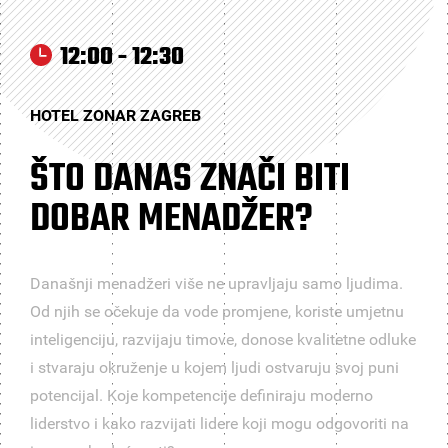
12:00 - 12:30
HOTEL ZONAR ZAGREB
ŠTO DANAS ZNAČI BITI
DOBAR MENADŽER?
Današnji menadžeri više ne upravljaju samo ljudima.
Od njih se očekuje da vode promjene, koriste umjetnu
inteligenciju, razvijaju timove, donose kvalitetne odluke
i stvaraju okruženje u kojem ljudi ostvaruju svoj puni
potencijal. Koje kompetencije definiraju moderno
liderstvo i kako razvijati lidere koji mogu odgovoriti na