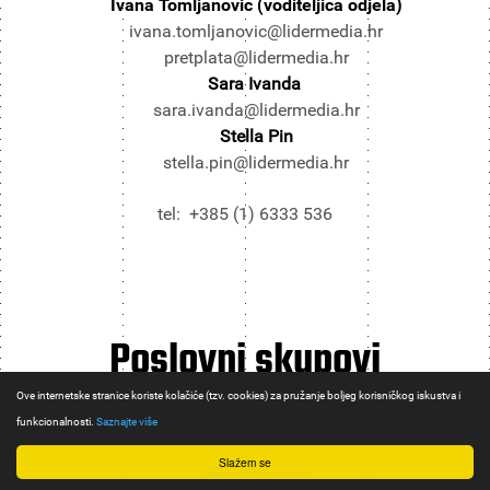
Ivana Tomljanović (voditeljica odjela)
ivana.tomljanovic@lidermedia.hr
pretplata@lidermedia.hr
Sara Ivanda
sara.ivanda@lidermedia.hr
Stella Pin
stella.pin@lidermedia.hr
tel: +385 (1) 6333 536
Poslovni
skupovi
Ove internetske stranice koriste kolačiće (tzv. cookies) za pružanje boljeg korisničkog iskustva i
Tomislav Blagaić
funkcionalnosti.
Saznajte više
tomislav.blagaic@lidermedia.hr
Slažem se
Nataša Dević