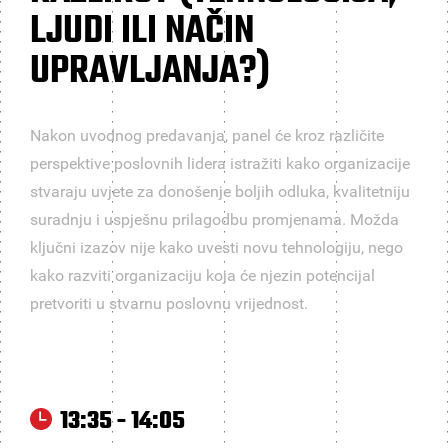
LJUDI ILI NAČIN
UPRAVLJANJA?)
Nakon uvodnog predavanja, panel će kroz različite
perspektive poslovnih lidera istražiti kako organizacije
stvaraju uvjete za donošenje boljih odluka, kvalitetniju
suradnju i uspješnu prilagodbu promjenama. Možda
ključni izazov nije kako uvesti novu tehnologiju, nego
kako razviti organizaciju koja će njezin potencijal
pretvoriti u stvarnu poslovnu vrijednost.
13:35 - 14:05