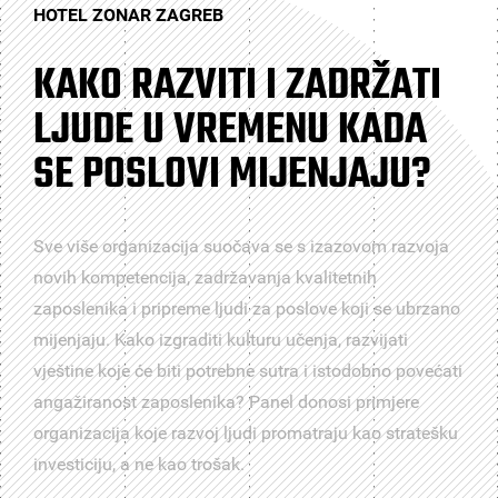
HOTEL ZONAR ZAGREB
KAKO RAZVITI I ZADRŽATI
LJUDE U VREMENU KADA
SE POSLOVI MIJENJAJU?
Sve više organizacija suočava se s izazovom razvoja
novih kompetencija, zadržavanja kvalitetnih
zaposlenika i pripreme ljudi za poslove koji se ubrzano
mijenjaju. Kako izgraditi kulturu učenja, razvijati
vještine koje će biti potrebne sutra i istodobno povećati
angažiranost zaposlenika? Panel donosi primjere
organizacija koje razvoj ljudi promatraju kao stratešku
investiciju, a ne kao trošak.