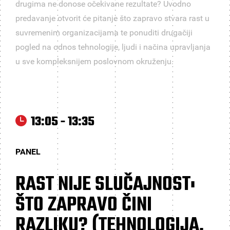
drugima ne donose očekivane rezultate? Uvodno
predavanje otvorit će pitanje što zapravo stvara rast u
suvremenim organizacijama te ponuditi drugačiji
pogled na odnos tehnologije, ljudi i načina upravljanja
u sve kompleksnijem poslovnom okruženju.
13:05 - 13:35
PANEL
RAST NIJE SLUČAJNOST:
ŠTO ZAPRAVO ČINI
RAZLIKU? (TEHNOLOGIJA,