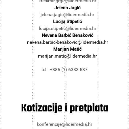
kresimir.grgic@lidermedia.hr
Jelena Jagić
jelena.jagic@lidermedia.hr
Lucija Stipetić
lucija.stipetic@lidermedia.hr
Nevena Barbić Benaković
nevena.barbic-benakovic@lidermedia.hr
Marijan Matić
marijan.matic@lidermedia.hr
tel: +385 (1) 6333 537
Kotizacije i pretplata
konferencije@lidermedia.hr