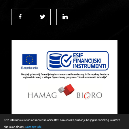
Ove internetske stranice koriste kolačiće (tzv. cookies) za pružanje boljeg korisničkog iskustva i
© Lider media, 2017.
funkcionalnosti.
Saznajte više