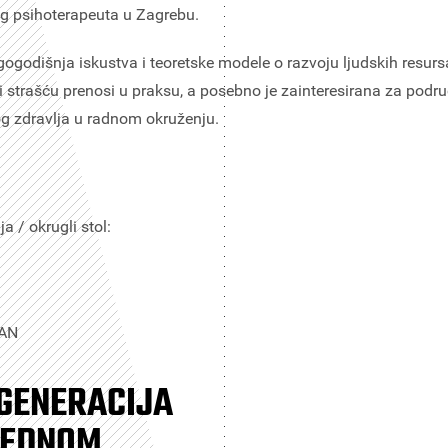
og psihoterapeuta u Zagrebu.
ogodišnja iskustva i teoretske modele o razvoju ljudskih resurs
 strašću prenosi u praksu, a posebno je zainteresirana za podru
g zdravlja u radnom okruženju.
a / okrugli stol:
AN
 GENERACIJA
JEDNOM