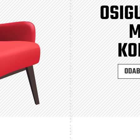
OSIG
M
KO
ODABE