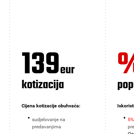
139
eur
kotizacija
pop
Cijena kotizacije obuhvaća:
Iskorist
sudjelovanje na
5%
predavanjima
pr
Os