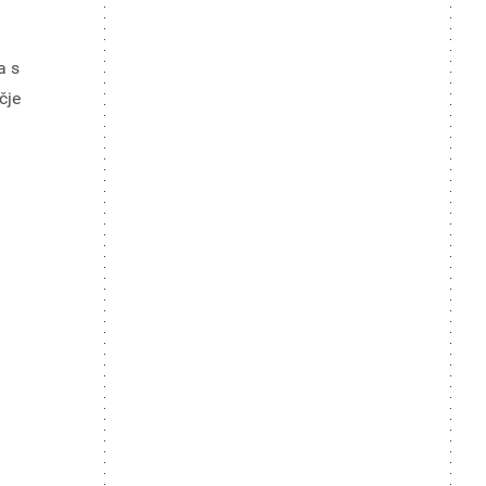
a s
čje