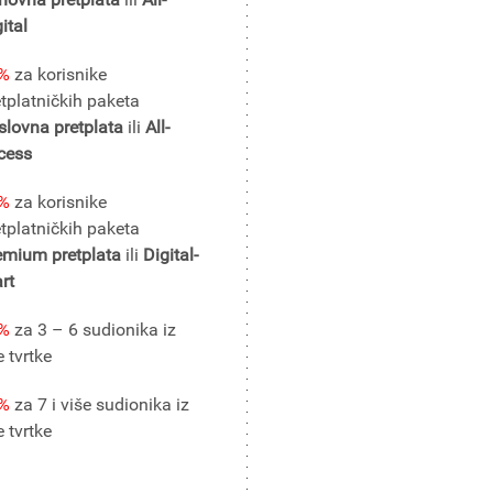
ital
%
za korisnike
etplatničkih paketa
slovna pretplata
ili
All-
cess
%
za korisnike
etplatničkih paketa
emium pretplata
ili
Digital-
rt
%
za 3 – 6 sudionika iz
e tvrtke
%
za 7 i više sudionika iz
e tvrtke