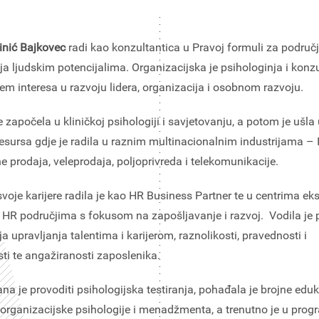
tinić Bajkovec
radi kao konzultantica u Pravoj formuli za područ
ja ljudskim potencijalima. Organizacijska je psihologinja i konz
em interesa u razvoju lidera, organizacija i osobnom razvoju.
je započela u kliničkoj psihologiji i savjetovanju, a potom je ušla 
resursa gdje je radila u raznim multinacionalnim industrijama – I
ine prodaja, veleprodaja, poljoprivreda i telekomunikacije.
voje karijere radila je kao HR Business Partner te u centrima eks
m HR područjima s fokusom na zapošljavanje i razvoj. Vodila je 
ja upravljanja talentima i karijerom, raznolikosti, pravednosti i
sti te angažiranosti zaposlenika.
rana je provoditi psihologijska testiranja, pohađala je brojne eduk
organizacijske psihologije i menadžmenta, a trenutno je u pro