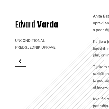
Anita Ba
Edvard
Varda
upravljan
s područj
UNCONDITIONAL
Karijeru 
PREDSJEDNIK UPRAVE
ljudskih 
plin, onl
Tijekom s
različiti
iz područ
uključivo
Kvalifici
područja 