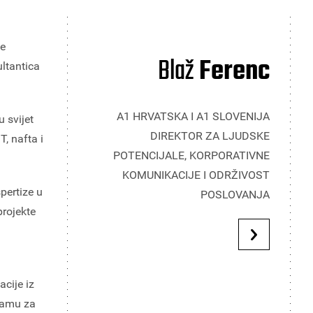
je
Blaž
Ferenc
ultantica
A1 HRVATSKA I A1 SLOVENIJA
u svijet
DIREKTOR ZA LJUDSKE
T, nafta i
POTENCIJALE, KORPORATIVNE
KOMUNIKACIJE I ODRŽIVOST
pertize u
POSLOVANJA
projekte
acije iz
gramu za