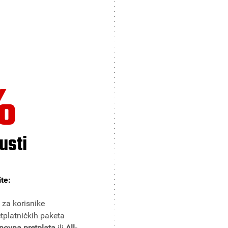
%
usti
ite:
za korisnike
etplatničkih paketa
novna pretplata
ili
All-