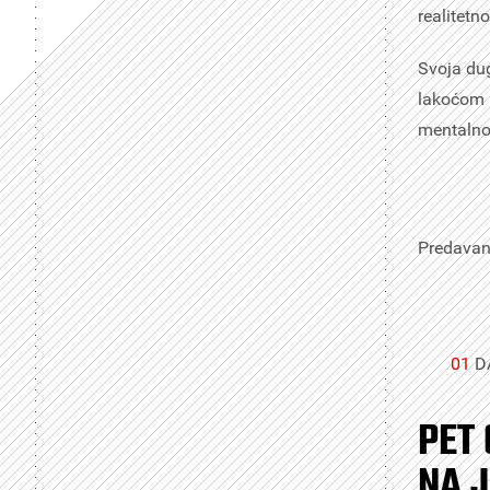
realitetn
Svoja dug
lakoćom i
mentalno
Predavanj
01
D
PET
NA 