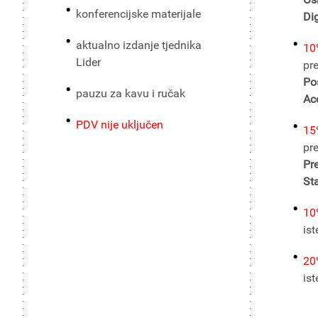
konferencijske materijale
Dig
aktualno izdanje tjednika
10
Lider
pr
Po
pauzu za kavu i ručak
Ac
PDV nije uključen
15
pr
Pr
Sta
10
ist
20
ist