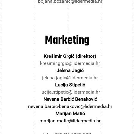
bojana.bozanic@lidermedia.hr
Marketing
Krešimir Grgić (direktor)
kresimir.grgic@lidermedia.hr
Jelena Jagić
jelena.jagic@lidermedia.hr
Lucija Stipetić
lucija.stipetic@lidermedia.hr
Nevena Barbić Benaković
nevena.barbic-benakovic@lidermedia.hr
Marijan Matić
marijan.matic@lidermedia.hr