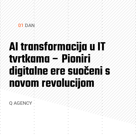
01
DAN
AI transformacija u IT
tvrtkama – Pioniri
digitalne ere suočeni s
novom revolucijom
Q AGENCY