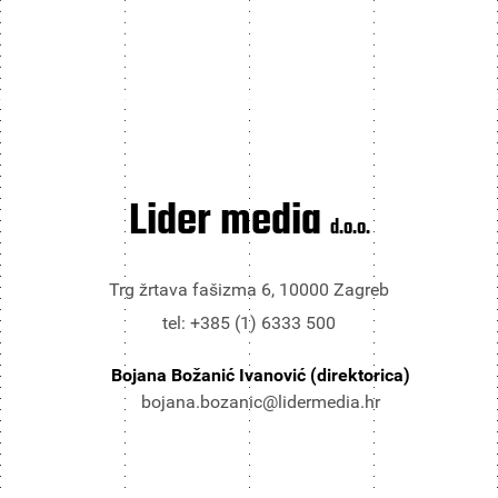
Lider media
d.o.o.
Trg žrtava fašizma 6, 10000 Zagreb
tel: +385 (1) 6333 500
Bojana Božanić Ivanović (direktorica)
bojana.bozanic@lidermedia.hr