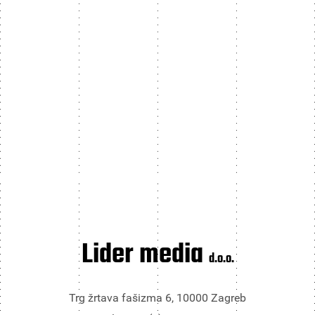
Lider media
d.o.o.
Trg žrtava fašizma 6, 10000 Zagreb