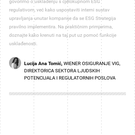
govorimo o usklađenju s cjelokupnom ESG
regulativom, već kako uspostaviti interni sustav
upravljanja unutar kompanije da se ESG Strategija
pravilno implementira. Na praktičnim primjerima,
doznajte kako krenuti na taj put uz pomoć funkcije
usklađenosti.
Lucija Ana Tomić,
WIENER OSIGURANJE VIG,
DIREKTORICA SEKTORA LJUDSKIH
POTENCIJALA I REGULATORNIH POSLOVA