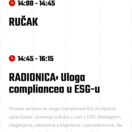
14:00 - 14:45
RUČAK
14:45 - 16:15
RADIONICA: Uloga
compliancea u ESG-u
Smatra se kako će uloga Complinace biti će ključna
upravljanju i praćenju odluka u vezi s ESG strategijom,
ulaganjima, odnosima s klijentima i zaposlenicima. Ne