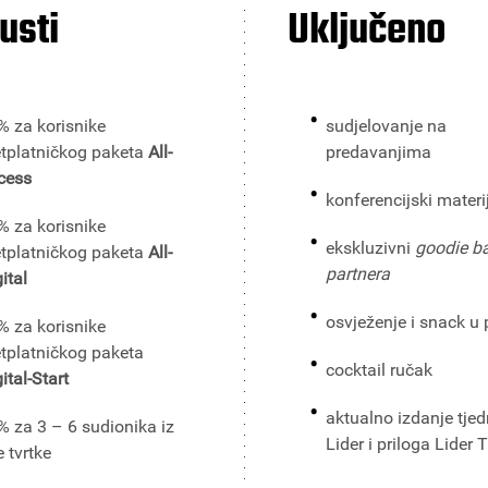
usti
Uključeno
% za korisnike
sudjelovanje na
etplatničkog paketa
All-
predavanjima
cess
konferencijski materij
% za korisnike
ekskluzivni
goodie b
etplatničkog paketa
All-
partnera
ital
osvježenje i snack u 
% za korisnike
etplatničkog paketa
cocktail ručak
ital-Start
aktualno izdanje tjed
% za 3 – 6 sudionika iz
Lider i priloga Lider 
e tvrtke