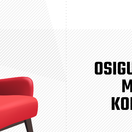
OSIG
M
KO