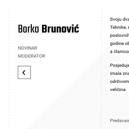
Svoju dv
Borko
Brunović
Tehnike, n
poslovnih
godine ob
NOVINAR
a članic
MODERATOR
Posjeduje
imala zna
održivom 
veličina.
Predavanj