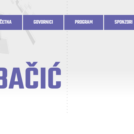
ČETNA
GOVORNICI
PROGRAM
SPONZORI
BAČIĆ