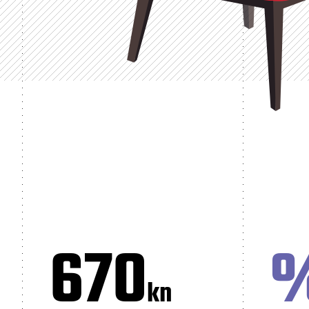
670
kn