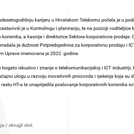
adesetogodišnju karijeru u Hrvatskom Telekomu počela je u pod
astavivši je u Kontrolingu i planiranju, te na poziciji voditeljice 
 korisnika, a kasnije i direktorice Sektora korporativne prodaje.
našala je dužnost Potpredsjednice za korporativnu prodaju i IC
om Uprave imenovana je 2022. godine.
 bogato iskustvo i znanje o telekomunikacijskoj i ICT industriji, t
čajnu ulogu u razvoju inovativnih proizvoda i rješenja koja su d
rastu HT-a te unaprijedila poslovanje korporativnih korisnika sv
a / okrugli stol: