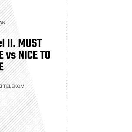
AN
l II. MUST
 vs NICE TO
E
I TELEKOM