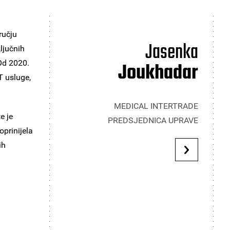
ručju
Jasenka
ključnih
 Od 2020.
Joukhadar
T usluge,
MEDICAL INTERTRADE
e je
PREDSJEDNICA UPRAVE
oprinijela
ih