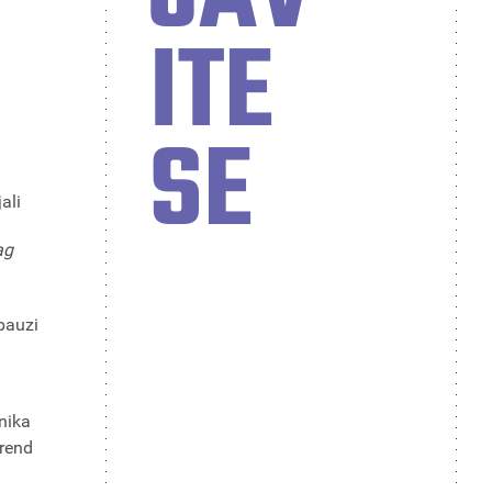
ITE
SE
ali
ag
pauzi
nika
Trend