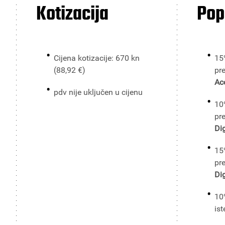
Kotizacija
Pop
Cijena kotizacije: 670 kn
15
(88,92 €)
pr
Ac
pdv nije uključen u cijenu
10
pr
Dig
15
pr
Dig
10
ist