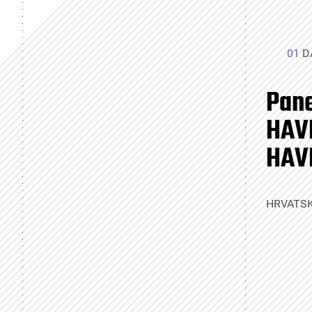
01
D
Pane
HAVE
HAV
HRVATSK