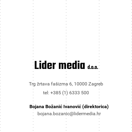
Lider media
d.o.o.
Trg žrtava fašizma 6, 10000 Zagreb
tel: +385 (1) 6333 500
Bojana Božanić Ivanović (direktorica)
bojana.bozanic@lidermedia.hr