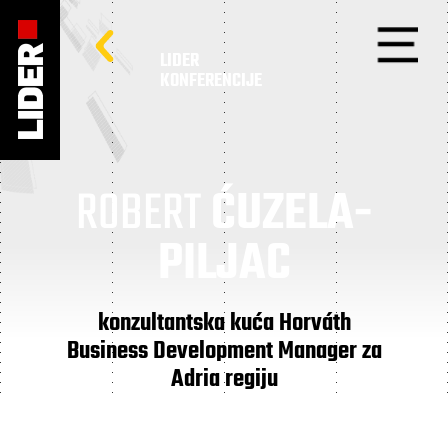
LIDER
KONFERENCIJE
ROBERT
ĆUZELA-
PILJAC
konzultantska kuća Horváth
Business Development Manager za
Adria regiju