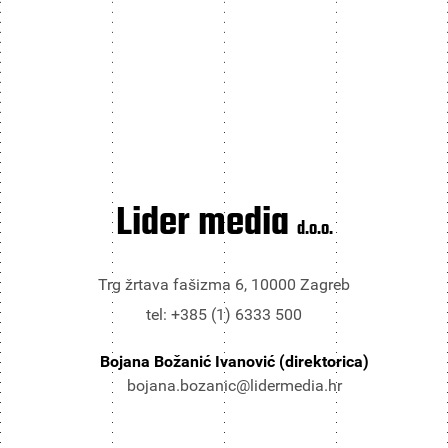
Lider media
d.o.o.
Trg žrtava fašizma 6, 10000 Zagreb
tel: +385 (1) 6333 500
Bojana Božanić Ivanović (direktorica)
bojana.bozanic@lidermedia.hr