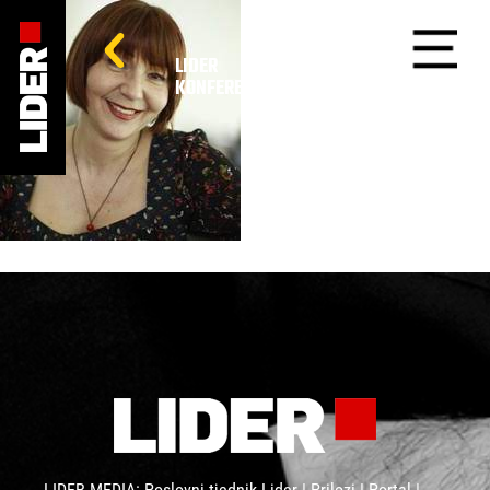
LIDER
KONFERENCIJE
LIDER MEDIA: Poslovni tjednik Lider | Prilozi | Portal |