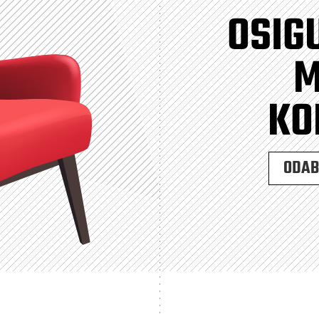
OSIG
M
KO
ODABE