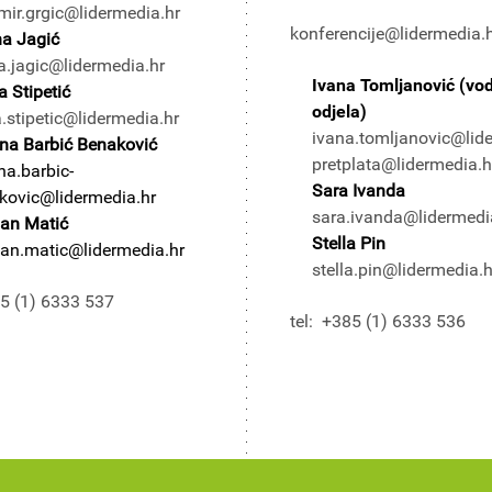
mir.grgic@lidermedia.hr
konferencije@lidermedia.
na Jagić
a.jagic@lidermedia.hr
Ivana Tomljanović (vodi
a Stipetić
odjela)
a.stipetic@lidermedia.hr
ivana.tomljanovic@lid
na Barbić Benaković
pretplata@lidermedia.h
na.barbic-
Sara Ivanda
kovic@lidermedia.hr
sara.ivanda@lidermedi
jan Matić
Stella Pin
jan.matic@lidermedia.hr
stella.pin@lidermedia.h
85 (1) 6333 537
tel: +385 (1) 6333 536