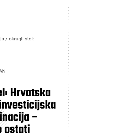
a / okrugli stol:
AN
l: Hrvatska
investicijska
inacija –
 ostati