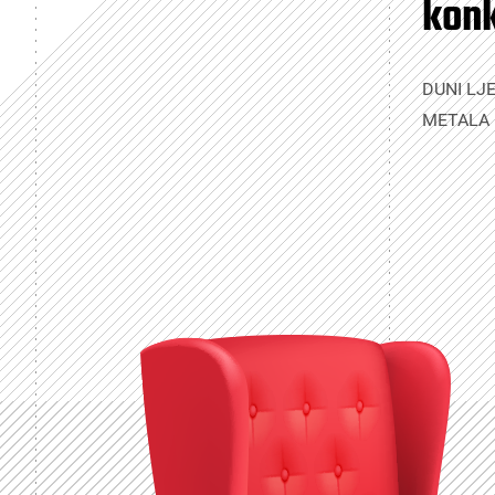
kon
DUNI LJ
METALA