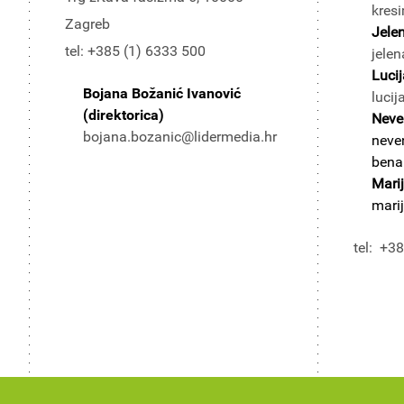
kresi
Zagreb
Jele
tel: +385 (1) 6333 500
jelen
Lucij
Bojana Božanić Ivanović
lucij
(direktorica)
Neve
bojana.bozanic@lidermedia.hr
neve
bena
Mari
mari
tel: +3