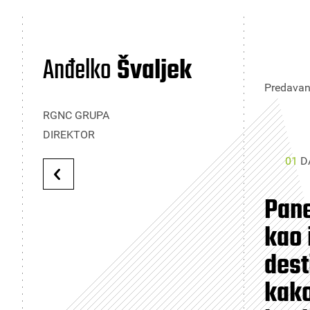
Anđelko
Švaljek
Predavanj
RGNC GRUPA
DIREKTOR
01
D
Pane
kao 
dest
kako