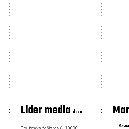
Lider media
Mar
d.o.o.
Kreši
Trg žrtava fašizma 6, 10000