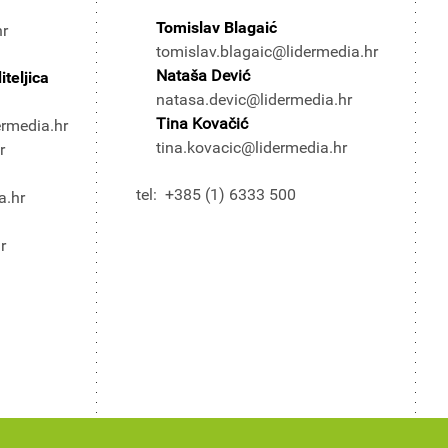
Tomislav Blagaić
hr
tomislav.blagaic@lidermedia.hr
Nataša Dević
teljica
natasa.devic@lidermedia.hr
Tina Kovačić
ermedia.hr
tina.kovacic@lidermedia.hr
r
tel: +385 (1) 6333 500
a.hr
r