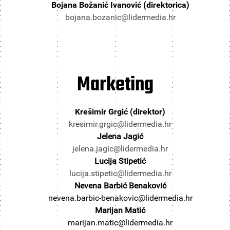
Bojana Božanić Ivanović (direktorica)
bojana.bozanic@lidermedia.hr
Marketing
Krešimir Grgić (direktor)
kresimir.grgic@lidermedia.hr
Jelena Jagić
jelena.jagic@lidermedia.hr
Lucija Stipetić
lucija.stipetic@lidermedia.hr
Nevena Barbić Benaković
nevena.barbic-benakovic@lidermedia.hr
Marijan Matić
marijan.matic@lidermedia.hr