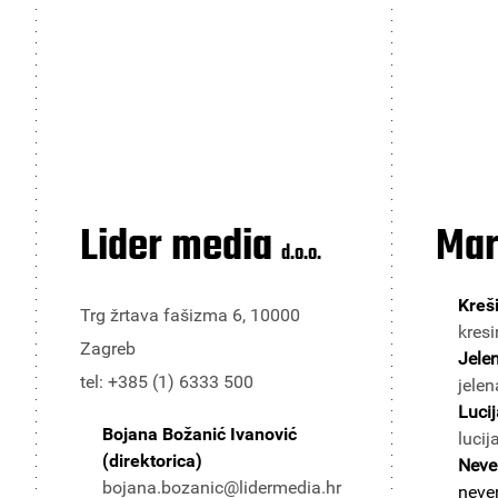
Lider media
Mar
d.o.o.
Kreši
Trg žrtava fašizma 6, 10000
kresi
Zagreb
Jele
tel: +385 (1) 6333 500
jelen
Lucij
Bojana Božanić Ivanović
lucij
(direktorica)
Neve
bojana.bozanic@lidermedia.hr
neve