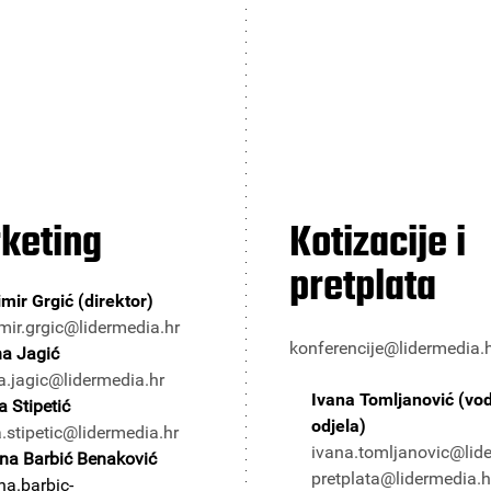
keting
Kotizacije i
pretplata
mir Grgić (direktor)
mir.grgic@lidermedia.hr
konferencije@lidermedia.
na Jagić
a.jagic@lidermedia.hr
Ivana Tomljanović (vodi
a Stipetić
odjela)
a.stipetic@lidermedia.hr
ivana.tomljanovic@lid
na Barbić Benaković
pretplata@lidermedia.h
na.barbic-