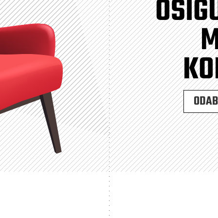
OSIG
M
KO
ODABE