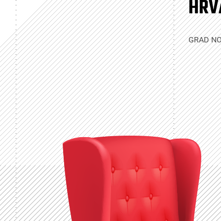
HRV
GRAD N