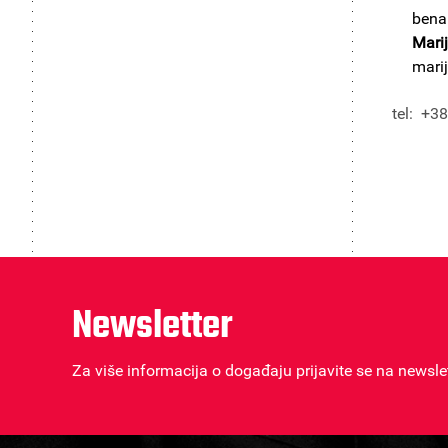
bena
Mari
mari
tel: +3
Newsletter
Za više informacija o događaju prijavite se na newsle