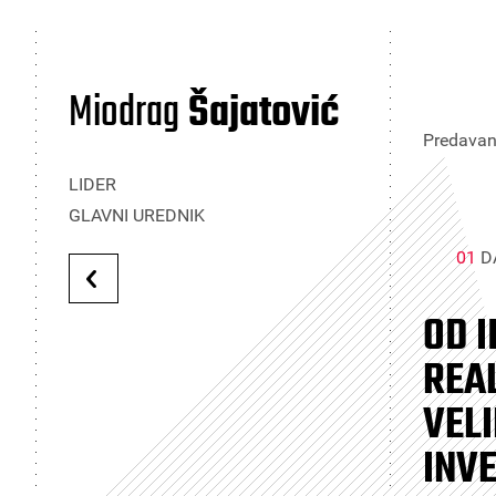
Miodrag
Šajatović
Predavanj
LIDER
GLAVNI UREDNIK
01
D
OD I
REA
VEL
INVE