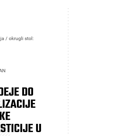
a / okrugli stol:
AN
DEJE DO
LIZACIJE
IKE
STICIJE U