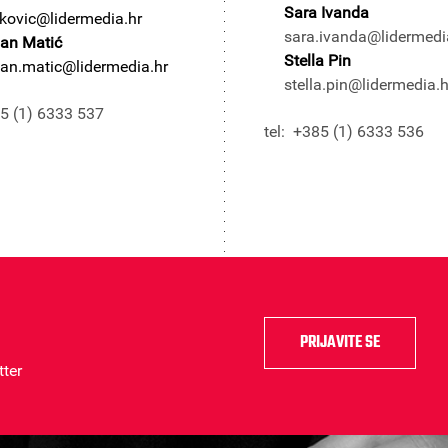
Sara Ivanda
kovic@lidermedia.hr
sara.ivanda@lidermedi
jan Matić
Stella Pin
jan.matic@lidermedia.hr
stella.pin@lidermedia.h
85 (1) 6333 537
tel: +385 (1) 6333 536
PRIJAVITE SE
tter