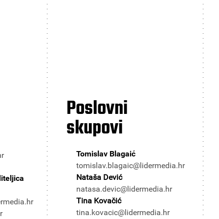
Poslovni
skupovi
Tomislav Blagaić
hr
tomislav.blagaic@lidermedia.hr
Nataša Dević
teljica
natasa.devic@lidermedia.hr
Tina Kovačić
ermedia.hr
tina.kovacic@lidermedia.hr
r