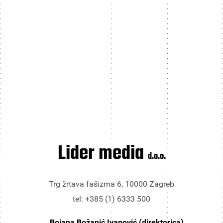
Lider media
d.o.o.
Trg žrtava fašizma 6, 10000 Zagreb
tel: +385 (1) 6333 500
Bojana Božanić Ivanović (direktorica)