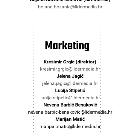
bojana.bozanic@lidermedia.hr
Marketing
Krešimir Grgić (direktor)
kresimir.grgic@lidermedia.hr
Jelena Jagić
jelena.jagic@lidermedia.hr
Lucija Stipetić
lucija.stipetic@lidermedia.hr
Nevena Barbić Benaković
nevena.barbic-benakovic@lidermedia.hr
Marijan Matić
marijan.matic@lidermedia.hr