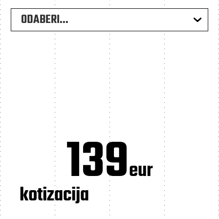
ODABERI...
139
eur
kotizacija