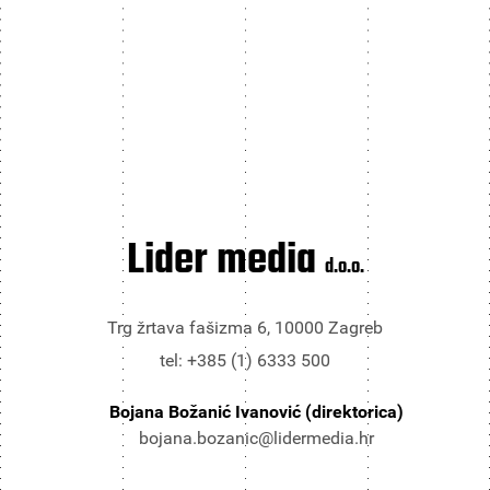
Lider media
d.o.o.
Trg žrtava fašizma 6, 10000 Zagreb
tel: +385 (1) 6333 500
Bojana Božanić Ivanović (direktorica)
bojana.bozanic@lidermedia.hr