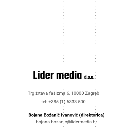
Lider media
d.o.o.
Trg žrtava fašizma 6, 10000 Zagreb
tel: +385 (1) 6333 500
Bojana Božanić Ivanović (direktorica)
bojana.bozanic@lidermedia.hr