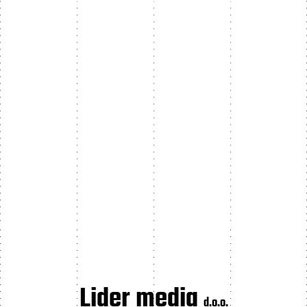
Lider media
d.o.o.