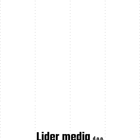
Lider media
d.o.o.