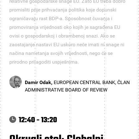
relativne gospodarske snage EU. Zato EU treba dobro
promisliti prije prihvaćanja politika koje dopunski
ograničavaju rast BDP-a. Sposobnost čuvanja i
promoviranja vrijednosti oko kojih je sagrađena EU
ovisi o gospodarskoj i obrambenoj snazi. Ako se
zaostajanje nastavi EU uskoro neće imati ni snage ni
načina nametanja svojih vrijednosti, nego će se
prirodno prilagoditi uspješnima.
Damir Odak,
EUROPEAN CENTRAL BANK, ČLAN
ADMINISTRATIVE BOARD OF REVIEW
12:40 - 13:20