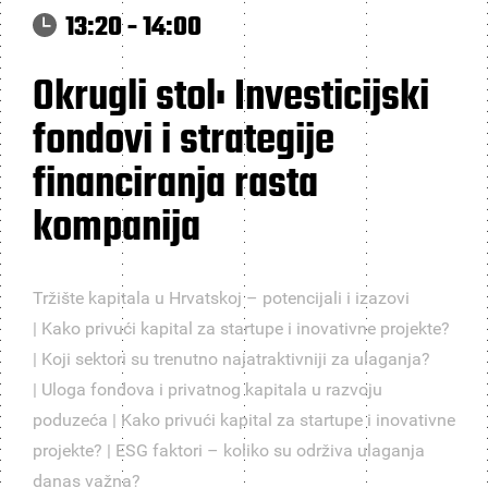
13:20 - 14:00
Okrugli stol: Investicijski
fondovi i strategije
financiranja rasta
kompanija
Tržište kapitala u Hrvatskoj – potencijali i izazovi
| Kako privući kapital za startupe i inovativne projekte?
| Koji sektori su trenutno najatraktivniji za ulaganja?
| Uloga fondova i privatnog kapitala u razvoju
poduzeća | Kako privući kapital za startupe i inovativne
projekte? | ESG faktori – koliko su održiva ulaganja
danas važna?