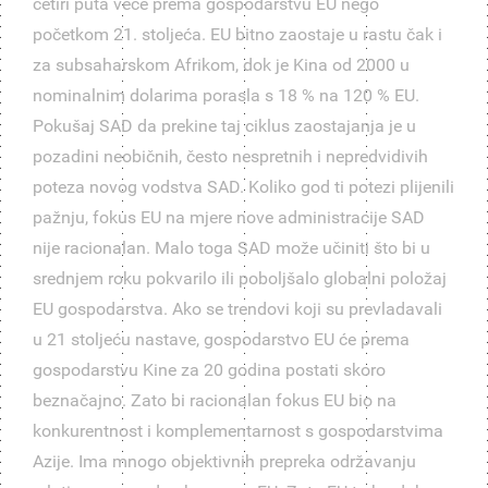
četiri puta veće prema gospodarstvu EU nego
početkom 21. stoljeća. EU bitno zaostaje u rastu čak i
za subsaharskom Afrikom, dok je Kina od 2000 u
nominalnim dolarima porasla s 18 % na 120 % EU.
Pokušaj SAD da prekine taj ciklus zaostajanja je u
pozadini neobičnih, često nespretnih i nepredvidivih
poteza novog vodstva SAD. Koliko god ti potezi plijenili
pažnju, fokus EU na mjere nove administracije SAD
nije racionalan. Malo toga SAD može učiniti što bi u
srednjem roku pokvarilo ili poboljšalo globalni položaj
EU gospodarstva. Ako se trendovi koji su prevladavali
u 21 stoljeću nastave, gospodarstvo EU će prema
gospodarstvu Kine za 20 godina postati skoro
beznačajno. Zato bi racionalan fokus EU bio na
konkurentnost i komplementarnost s gospodarstvima
Azije. Ima mnogo objektivnih prepreka održavanju