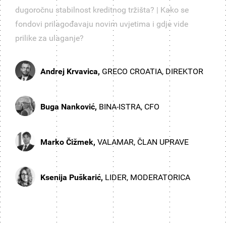
dugoročnu stabilnost kreditnog tržišta? | Kako se
fondovi prilagođavaju novim uvjetima i gdje vide
prilike za ulaganje?
Andrej Krvavica,
GRECO CROATIA, DIREKTOR
Buga Nanković,
BINA-ISTRA, CFO
Marko Čižmek,
VALAMAR, ČLAN UPRAVE
Ksenija Puškarić,
LIDER, MODERATORICA