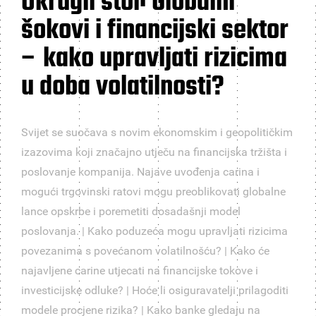
Okrugli stol: Globalni
šokovi i financijski sektor
– kako upravljati rizicima
u doba volatilnosti?
Svijet se suočava s novim ekonomskim i geopolitičkim
izazovima koji značajno utječu na financijska tržišta i
poslovanje kompanija. Najave uvođenja carina i
mogući trgovinski ratovi mogu preoblikovati globalne
lance opskrbe i poremetiti dosadašnji model
poslovanja. | Kako poduzeća mogu upravljati rizicima
povezanima s povećanom volatilnošću? | Kako će
najavljene carine utjecati na financijske tokove i
investicijske odluke? | Hoće li osiguravatelji prilagoditi
modele procjene rizika? | Kako banke gledaju na