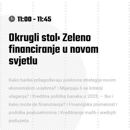
11:00 - 11:45
Okrugli stol: Zeleno
financiranje u novom
svjetlu
Kako banke prilagođavaju poslovne strategije novim
ekonomskim uvjetima? | Mijenjaju li se kriteriji
ulaganja? | Kreditna politika banaka u 2025. – tko i
kako može do financiranja? | Financijska pismenost i
podrška poduzetnicima | Kreditiranje malih i srednjih
poduzeća