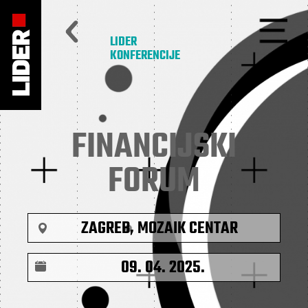
LIDER
KONFERENCIJE
FINANCIJSKI
FORUM
ZAGREB, MOZAIK CENTAR
09. 04. 2025.