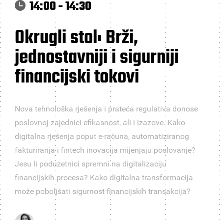
14:00 - 14:30
Okrugli stol: Brži,
jednostavniji i sigurniji
financijski tokovi
Nova tehnološka rješenja i prateća regulativa donose
poslovnoj zajednici efikasnost, ali i izazove. Kako
digitalna rješenja poput e-računa, automatiziranog
fakturiranja i fintech inovacija mijenjaju poslovanje?
Jesu li poduzetnici spremni na digitalizaciju
financijskih procesa? Kako digitalna transformacija
može poboljšati sigurnost financijskih transakcija?