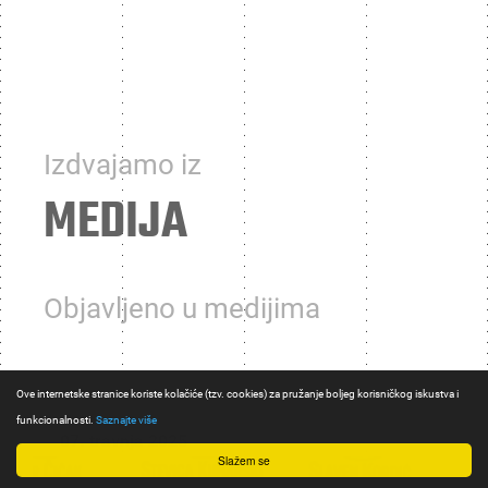
Izdvajamo iz
MEDIJA
Objavljeno u medijima
Ove internetske stranice koriste kolačiće (tzv. cookies) za pružanje boljeg korisničkog iskustva i
funkcionalnosti.
Saznajte više
07. travnja 2025
Slažem se