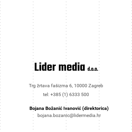
Lider media
d.o.o.
Trg žrtava fašizma 6, 10000 Zagreb
tel: +385 (1) 6333 500
Bojana Božanić Ivanović (direktorica)
bojana.bozanic@lidermedia.hr