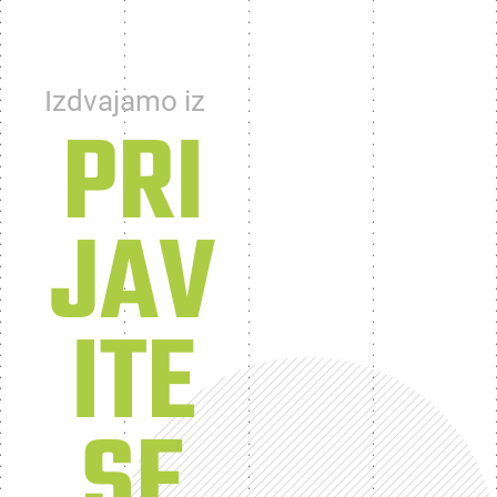
Izdvajamo iz
PRI
JAV
ITE
SE