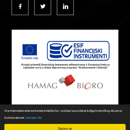
Ove internetske stranice koriste kolačiće (tzv. cookies) za pružanje boljeg korisničkog iskustva i
© Lider media, 2017.
funkcionalnosti.
Saznajte više
Slažem se