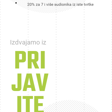
20% za 7 i više sudionika iz iste tvrtke
Izdvajamo iz
PRI
JAV
ITE