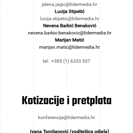
jelena.jagic@lidermedia.hr
Lucija Stipetić
lucija.stipetic@lidermedia.hr
Nevena Barbić Benaković
nevena.barbic-benakovic@lidermedia.hr
Marijan Matić
marijan.matic@lidermedia.hr
tel: +385 (1) 6333 537
Kotizacije i pretplata
konferencije@lidermedia.hr
Ivana Tomljanović (voditeljica odjela)