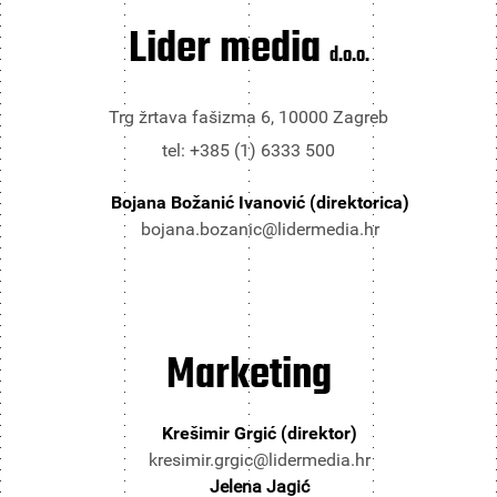
Lider media
d.o.o.
Trg žrtava fašizma 6, 10000 Zagreb
tel: +385 (1) 6333 500
Bojana Božanić Ivanović (direktorica)
bojana.bozanic@lidermedia.hr
Marketing
Krešimir Grgić (direktor)
kresimir.grgic@lidermedia.hr
Jelena Jagić