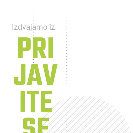
Izdvajamo iz
PRI
JAV
ITE
SE