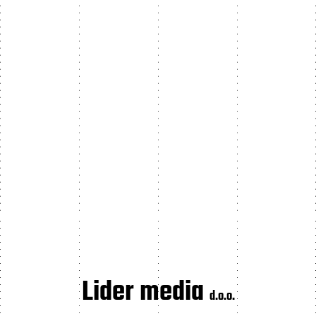
Lider media
d.o.o.