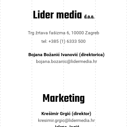
Lider media
d.o.o.
Trg žrtava fašizma 6, 10000 Zagreb
tel: +385 (1) 6333 500
Bojana Božanić Ivanović (direktorica)
bojana.bozanic@lidermedia.hr
Marketing
Krešimir Grgić (direktor)
kresimir.grgic@lidermedia.hr