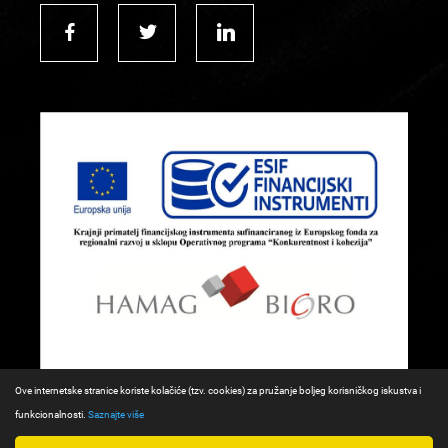
Ove internetske stranice koriste kolačiće (tzv. cookies) za pružanje boljeg korisničkog iskustva i
© Lider media, 2017.
funkcionalnosti.
Saznajte više