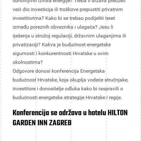
obnovljivih izvora energije? Treba li država preuzeti
veći dio investicija ili troškove prepustiti privatnim
investitorima? Kako bi se trebao podijeliti teret
između poreznih obveznika i ulagača? Jesu li
rješenja u strožoj regulaciji, državnim ulaganjima ili
privatizaciji? Kakva je budućnost energetske
sigurnosti i konkurentnosti Hrvatske u ovim
okolnostima?
Odgovore donosi konferencija Energetska
budućnost Hrvatske, koja okuplja vodeće stručnjake,
investitore i donositelje odluka kako bi raspravili o
budućnosti energetske strategije Hrvatske i regije.
Konferencija se održava u hotelu HILTON
GARDEN INN ZAGREB