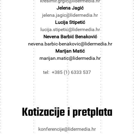
kresimir.grgic@lidermedia.hr
Jelena Jagić
jelena.jagic@lidermedia.hr
Lucija Stipetić
lucija.stipetic@lidermedia.hr
Nevena Barbić Benaković
nevena.barbic-benakovic@lidermedia.hr
Marijan Matić
marijan.matic@lidermedia.hr
tel: +385 (1) 6333 537
Kotizacije i pretplata
konferencije@lidermedia.hr