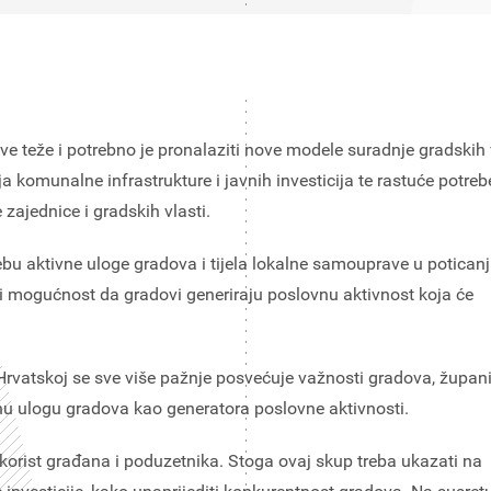
sve teže i potrebno je pronalaziti nove modele suradnje gradskih v
komunalne infrastrukture i javnih investicija te rastuće potreb
ajednice i gradskih vlasti.
bu aktivne uloge gradova i tijela lokalne samouprave u potican
u i mogućnost da gradovi generiraju poslovnu aktivnost koja će
u Hrvatskoj se sve više pažnje posvećuje važnosti gradova, župani
šenu ulogu gradova kao generatora poslovne aktivnosti.
 korist građana i poduzetnika. Stoga ovaj skup treba ukazati na