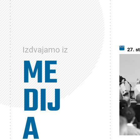
Izdvajamo iz
27. s
ME
DIJ
A