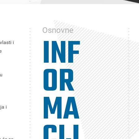
Osnovne
INF
lasti i
e
OR
ju
MA
ja i
CIJ