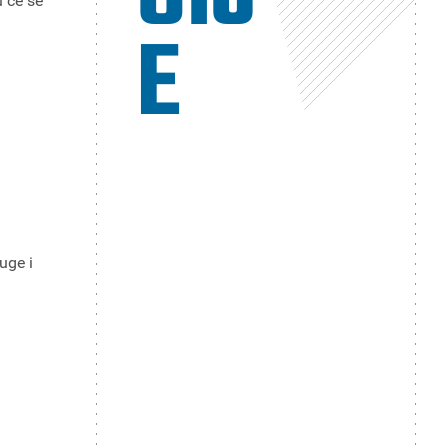
u će se
E
.
uge i