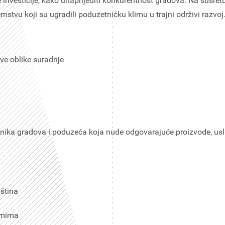
 investicije, kako unaprijediti konkurentnost gradova. Na susret
emstvu koji su ugradili poduzetničku klimu u trajni održivi razvoj
ve oblike suradnje
vnika gradova i poduzeća koja nude odgovarajuće proizvode, usl
ština
amima