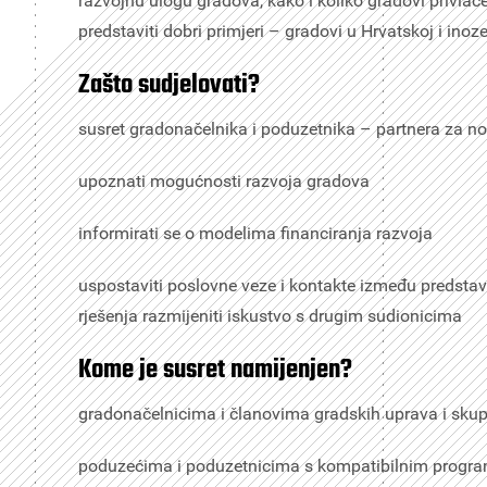
razvojnu ulogu gradova, kako i koliko gradovi privlače
predstaviti dobri primjeri – gradovi u Hrvatskoj i inoz
Zašto sudjelovati?
susret gradonačelnika i poduzetnika – partnera za no
upoznati mogućnosti razvoja gradova
informirati se o modelima financiranja razvoja
uspostaviti poslovne veze i kontakte između predsta
rješenja razmijeniti iskustvo s drugim sudionicima
Kome je susret namijenjen?
gradonačelnicima i članovima gradskih uprava i skup
poduzećima i poduzetnicima s kompatibilnim progr