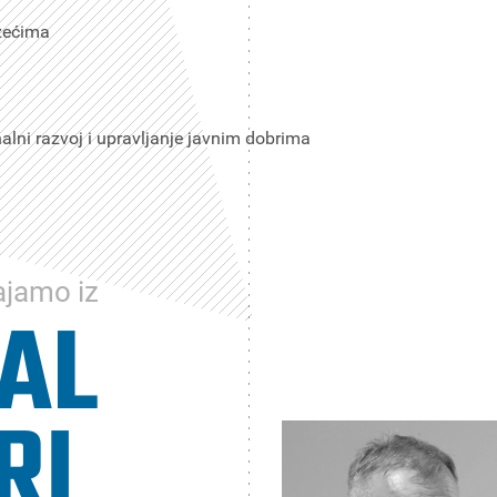
zećima
alni razvoj i upravljanje javnim dobrima
ajamo iz
AL
RI