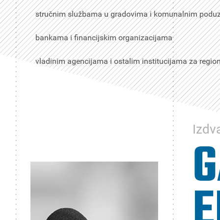
stručnim službama u gradovima i komunalnim podu
bankama i financijskim organizacijama
vladinim agencijama i ostalim institucijama za region
Izdv
G
E